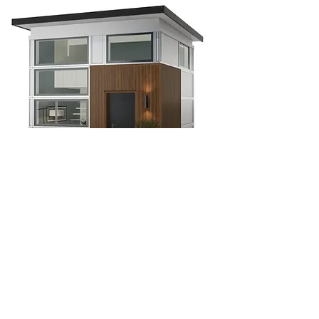
Sama-sama tayong
Bumuo ng
Katatagan
Tinatanggap ng Brightside ang