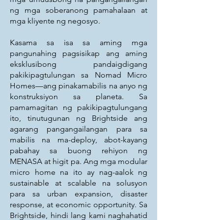
ng mga soberanong pamahalaan at
mga kliyente ng negosyo.
Kasama sa isa sa aming mga
pangunahing pagsisikap ang aming
eksklusibong pandaigdigang
pakikipagtulungan sa Nomad Micro
Homes—ang pinakamabilis na anyo ng
konstruksiyon sa planeta. Sa
pamamagitan ng pakikipagtulungang
ito, tinutugunan ng Brightside ang
agarang pangangailangan para sa
mabilis na ma-deploy, abot-kayang
pabahay sa buong rehiyon ng
MENASA at higit pa. Ang mga modular
micro home na ito ay nag-aalok ng
sustainable at scalable na solusyon
para sa urban expansion, disaster
response, at economic opportunity. Sa
Brightside, hindi lang kami naghahatid