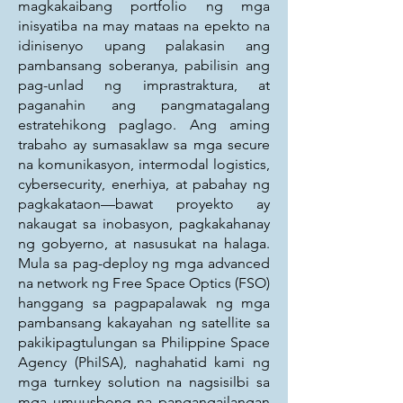
magkakaibang portfolio ng mga
inisyatiba na may mataas na epekto na
idinisenyo upang palakasin ang
pambansang soberanya, pabilisin ang
pag-unlad ng imprastraktura, at
paganahin ang pangmatagalang
estratehikong paglago. Ang aming
trabaho ay sumasaklaw sa mga secure
na komunikasyon, intermodal logistics,
cybersecurity, enerhiya, at pabahay ng
pagkakataon—bawat proyekto ay
nakaugat sa inobasyon, pagkakahanay
ng gobyerno, at nasusukat na halaga.
Mula sa pag-deploy ng mga advanced
na network ng Free Space Optics (FSO)
hanggang sa pagpapalawak ng mga
pambansang kakayahan ng satellite sa
pakikipagtulungan sa Philippine Space
Agency (PhilSA), naghahatid kami ng
mga turnkey solution na nagsisilbi sa
mga umuusbong na pangangailangan