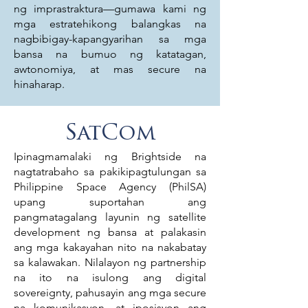
ng imprastraktura—gumawa kami ng
mga estratehikong balangkas na
nagbibigay-kapangyarihan sa mga
bansa na bumuo ng katatagan,
awtonomiya, at mas secure na
hinaharap.
SatCom
Ipinagmamalaki ng Brightside na
nagtatrabaho sa pakikipagtulungan sa
Philippine Space Agency (PhilSA)
upang suportahan ang
pangmatagalang layunin ng satellite
development ng bansa at palakasin
ang mga kakayahan nito na nakabatay
sa kalawakan. Nilalayon ng partnership
na ito na isulong ang digital
sovereignty, pahusayin ang mga secure
na komunikasyon, at iposisyon ang