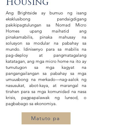
Housing
Ang Brightside ay bumuo ng isang
eksklusibong pandaigdigang
pakikipagtulungan sa Nomad Micro
Homes upang maihatid ang
pinakamabilis, pinaka mahusay na
solusyon sa modular na pabahay sa
mundo. Idinisenyo para sa mabilis na
pag-deploy at pangmatagalang
katatagan, ang mga micro home na ito ay
tumutugon sa mga kagyat na
pangangailangan sa pabahay sa mga
umuusbong na merkado—nag-aalok ng
nasusukat, abot-kaya, at marangal na
tirahan para sa mga komunidad na nasa
krisis, pagpapalawak ng lunsod, o
pagbabago sa ekonomiya.
Matuto pa