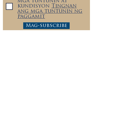
mga tuntunin at
kundisyon
Tingnan
ang mga tuntunin ng
paggamit
Mag-subscribe
Sundan kami
sa:
Brightside Industries Group, LLC
+1.833.513.5333
info@brightsideindustries.com
251 Little Falls Drive
Wilmington, Delaware 19808