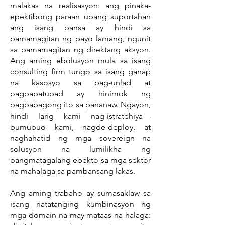
malakas na realisasyon: ang pinaka-
epektibong paraan upang suportahan
ang isang bansa ay hindi sa
pamamagitan ng payo lamang, ngunit
sa pamamagitan ng direktang aksyon.
Ang aming ebolusyon mula sa isang
consulting firm tungo sa isang ganap
na kasosyo sa pag-unlad at
pagpapatupad ay hinimok ng
pagbabagong ito sa pananaw. Ngayon,
hindi lang kami nag-istratehiya—
bumubuo kami, nagde-deploy, at
naghahatid ng mga sovereign na
solusyon na lumilikha ng
pangmatagalang epekto sa mga sektor
na mahalaga sa pambansang lakas.
Ang aming trabaho ay sumasaklaw sa
isang natatanging kumbinasyon ng
mga domain na may mataas na halaga: