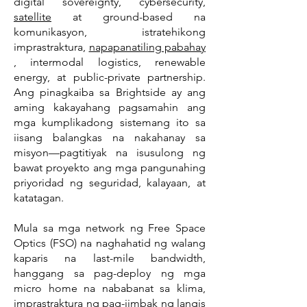
digital sovereignty, cybersecurity,
satellite
at ground-based na
komunikasyon, istratehikong
imprastraktura,
napapanatiling pabahay
, intermodal logistics, renewable
energy, at public-private partnership.
Ang pinagkaiba sa Brightside ay ang
aming kakayahang pagsamahin ang
mga kumplikadong sistemang ito sa
iisang balangkas na nakahanay sa
misyon—pagtitiyak na isusulong ng
bawat proyekto ang mga pangunahing
priyoridad ng seguridad, kalayaan, at
katatagan.
Mula sa mga network ng Free Space
Optics (FSO) na naghahatid ng walang
kaparis na last-mile bandwidth,
hanggang sa pag-deploy ng mga
micro home na nababanat sa klima,
imprastraktura ng pag-iimbak ng langis