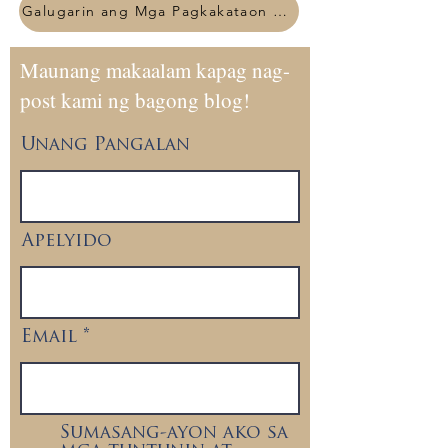
Galugarin ang Mga Pagkakataon sa Pakikipagsosyo
Maunang makaalam kapag nag-
post kami ng bagong blog!
Unang Pangalan
Apelyido
Email
Sumasang-ayon ako sa