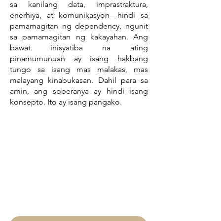
sa kanilang data, imprastraktura,
enerhiya, at komunikasyon—hindi sa
pamamagitan ng dependency, ngunit
sa pamamagitan ng kakayahan. Ang
bawat inisyatiba na ating
pinamumunuan ay isang hakbang
tungo sa isang mas malakas, mas
malayang kinabukasan. Dahil para sa
amin, ang soberanya ay hindi isang
konsepto. Ito ay isang pangako.
Sama-sama tayong
Bumuo ng
Katatagan
Tinatanggap ng Brightside ang
pakikipagtulungan sa mga pamahalaan,
ahensya, at mga strategic partner sa
buong mundo.