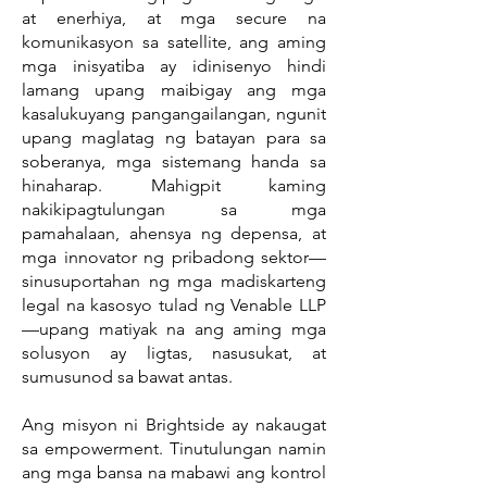
at enerhiya, at mga secure na
komunikasyon sa satellite, ang aming
mga inisyatiba ay idinisenyo hindi
lamang upang maibigay ang mga
kasalukuyang pangangailangan, ngunit
upang maglatag ng batayan para sa
soberanya, mga sistemang handa sa
hinaharap. Mahigpit kaming
nakikipagtulungan sa mga
pamahalaan, ahensya ng depensa, at
mga innovator ng pribadong sektor—
sinusuportahan ng mga madiskarteng
legal na kasosyo tulad ng Venable LLP
—upang matiyak na ang aming mga
solusyon ay ligtas, nasusukat, at
sumusunod sa bawat antas.
Ang misyon ni Brightside ay nakaugat
sa empowerment. Tinutulungan namin
ang mga bansa na mabawi ang kontrol