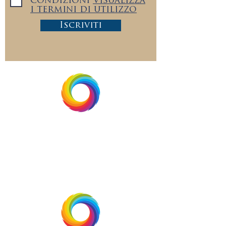
condizioni
Visualizza
i termini di utilizzo
Iscriviti
Seguici su:
Brightside Industries Group, LLC
+1.833.513.5333
info@brightsideindustries.com