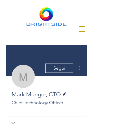
Altre azioni
Segui
Mark Munger, CTO
Redattore
Mark Munger, CTO
Chief Technology Officer