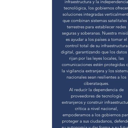
infraestructura y la independenci
tecnológica, los gobiernos ofrece
soluciones integradas verticalmen
que combinan sistemas satelitales
terrestres para establecer redes
seguras y soberanas. Nuestra misi
es ayudar a los países a tomar el
control total de su infraestructura
digital, garantizando que los datos
rijan por las leyes locales, las
comunicaciones estén protegidas 
la vigilancia extranjera y los sistem
nacionales sean resilientes a los
ciberataques.
Al reducir la dependencia de
proveedores de tecnología
extranjeros y construir infraestructu
crítica a nivel nacional,
empoderamos a los gobiernos pa
proteger a sus ciudadanos, defend
su autonomía y dar forma a su futu