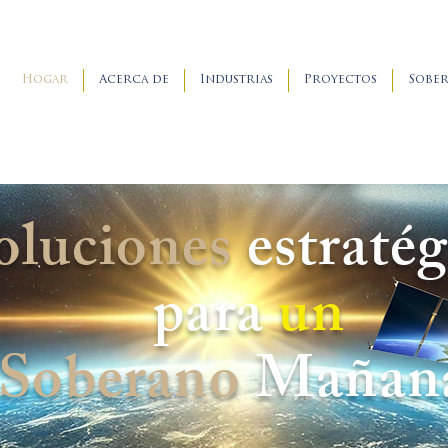
Hogar
Acerca de
Industrias
Proyectos
Sober
oluciones
estratég
para
un
Soberano
Mañan