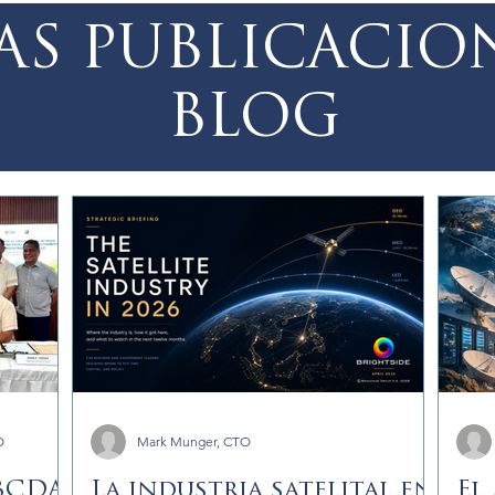
AS PUBLICACIO
BLOG
O
Mark Munger, CTO
 BCDA:
La industria satelital en
El