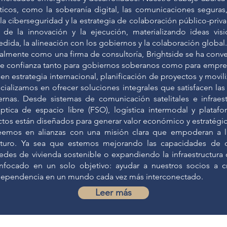
ticos, como la soberanía digital, las comunicaciones seguras,
, la ciberseguridad y la estrategia de colaboración público-pr
n de la innovación y la ejecución, materializando ideas vis
dida, la alineación con los gobiernos y la colaboración global.
almente como una firma de consultoría, Brightside se ha conve
de confianza tanto para gobiernos soberanos como para empr
en estrategia internacional, planificación de proyectos y movili
cializamos en ofrecer soluciones integrales que satisfacen la
nas. Desde sistemas de comunicación satelitales e infraest
ptica de espacio libre (FSO), logística intermodal y platafo
ctos están diseñados para generar valor económico y estratégi
reemos en alianzas con una misión clara que empoderan a l
futuro. Ya sea que estemos mejorando las capacidades de d
des de vivienda sostenible o expandiendo la infraestructura d
focado en un solo objetivo: ayudar a nuestros socios a cr
dependencia en un mundo cada vez más interconectado.
Leer más