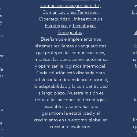
a
Comunicaciones por Satélite
,
a
n
Comunicaciones Terrestres
,
Li
te
Ciberseguridad
,
Infraestructura
 y
Estratégica
y
Tecnologías
Emergentes
.
a
ón
Diseñamos e implementamos
sistemas resilientes y vanguardistas
E
que protegen las comunicaciones,
li
 se
impulsan las operaciones autónomas
na
y optimizan la logística intermodal.
f
de
Cada solución está diseñada para
as
fortalecer la independencia nacional,
la adaptabilidad y la competitividad
a largo plazo. Nuestra misión es
dotar a las naciones de tecnologías
f
escalables y soberanas que
ra
garanticen la estabilidad y el
crecimiento en un entorno global en
l
ra
constante evolución.
q
er
ro