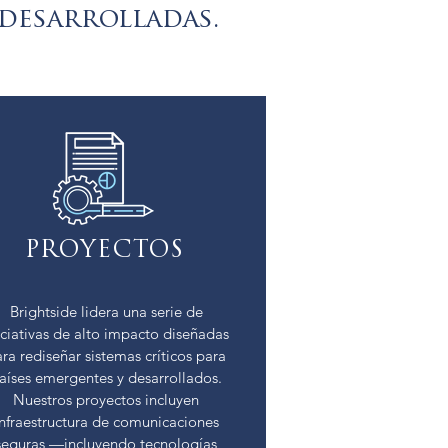
desarrolladas.
PROYECTOS
Brightside lidera una serie de
iciativas de alto impacto diseñadas
ra rediseñar sistemas críticos para
aíses emergentes y desarrollados.
Nuestros proyectos incluyen
infraestructura de comunicaciones
seguras —incluyendo tecnologías