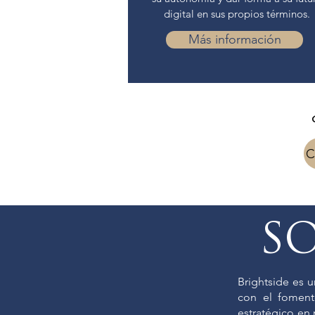
digital en sus propios términos.
Más información
S
Brightside es 
con el fomento
estratégico en