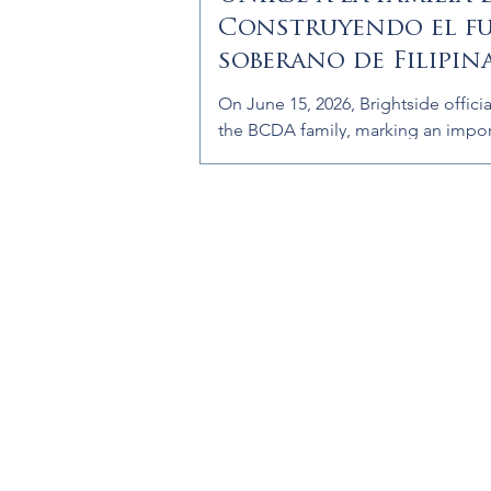
Construyendo el f
soberano de Filipin
Morong.
On June 15, 2026, Brightside officia
the BCDA family, marking an impor
toward helping build the Philippine
sovereign digital future. For Bright
President Christopher Harriman, th
moment was also deeply personal.
survived the Bataan Death March b
young Filipina woman refused to l
die. Today, that family story of cou
gratitude, and service helps inspire
Brightside's commitment to buildin
capability in the Philippin
Brightside da la bi