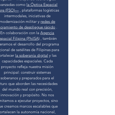
vanzadas como
la Óptica Espacial
bre (FSO)—
, plataformas logísticas
intermodales, iniciativas de
modernización militar y
redes de
lojamiento de despliegue rápido
.
En colaboración con la
Agencia
spacial Filipina (PhilSA)
, también
deramos el desarrollo del programa
cional de satélites de Filipinas para
ortalecer
la soberanía digital
y las
capacidades espaciales. Cada
proyecto refleja nuestra misión
principal: construir sistemas
soberanos y preparados para el
uturo que aborden las necesidades
del mundo real con precisión,
innovación y propósito. No nos
imitamos a ejecutar proyectos, sino
ue creamos marcos escalables que
fortalecen la autonomía nacional,