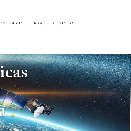
anía digital
Blog
Contacto
icas
a
.