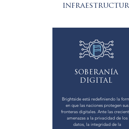
infraestructur
SOBERANÍA
DIGITAL
Brightside está redefiniendo la for
en que las naciones protegen sus
fronteras digitales. Ante las crecien
amenazas a la privacidad de los
datos, la integridad de la