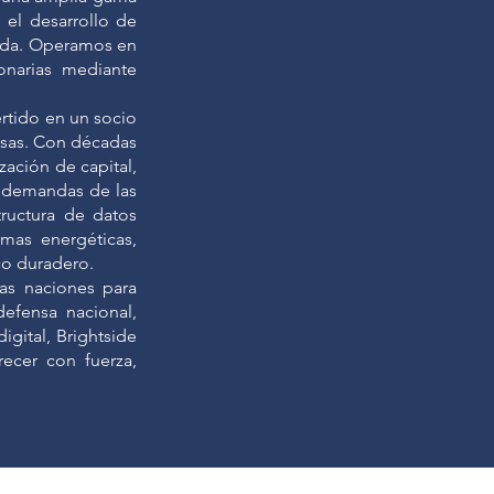
 el desarrollo de
ivada. Operamos en
ionarias mediante
rtido en un socio
esas. Con décadas
zación de capital,
s demandas de las
ructura de datos
rmas energéticas,
co duradero.
as naciones para
efensa nacional,
igital, Brightside
ecer con fuerza,