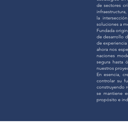
de sectores crí
infraestructura
la intersecció
soluciones a me
Fundada origin
de desarrollo 
de experiencia 
ahora nos espe
naciones moder
segura hasta ó
nuestros proye
En esencia, c
controlar su 
construyendo re
se mantiene en
propósito e in